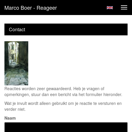
Marco Boer - Reageer
Tog
navi
Contact
Reacties worden zeer gewaardeerd. Heb je vragen of
opmerkingen, stuur dan een bericht via het formulier hieronder.
Wat je invult wordt alleen gebruikt om je reactie te versturen en
verder niet.
Naam