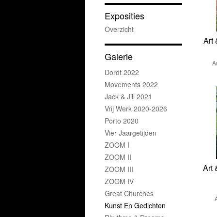
Exposities
Overzicht
Art
Galerie
A
Dordt 2022
Movements 2022
Jack & Jill 2021
Vrij Werk 2020-2026
Porto 2020
Vier Jaargetijden
ZOOM I
ZOOM II
Art
ZOOM III
ZOOM IV
Great Churches
Kunst En Gedichten