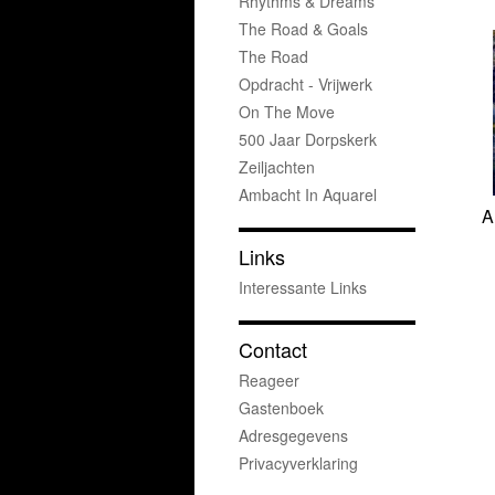
Rhythms & Dreams
The Road & Goals
The Road
Opdracht - Vrijwerk
On The Move
500 Jaar Dorpskerk
Zeiljachten
Ambacht In Aquarel
A
Links
Interessante Links
Contact
Reageer
Gastenboek
Adresgegevens
Privacyverklaring