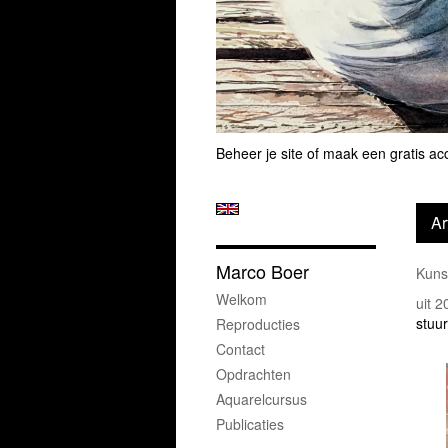
Beheer je site
of
maak een gratis ac
Ar
Marco Boer
Kuns
Welkom
uit 
stuur
Reproducties
Contact
Opdrachten
Aquarelcursus
Publicaties