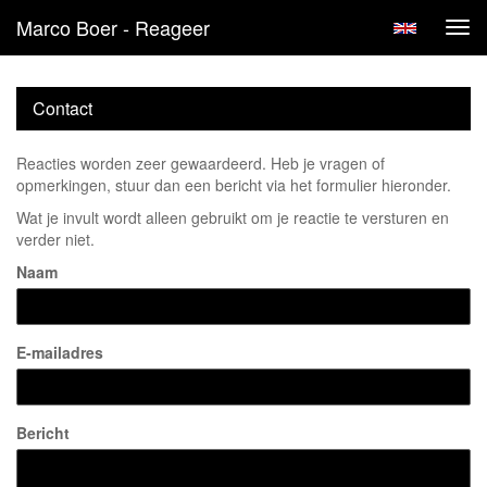
Marco Boer - Reageer
Tog
navi
Contact
Reacties worden zeer gewaardeerd. Heb je vragen of
opmerkingen, stuur dan een bericht via het formulier hieronder.
Wat je invult wordt alleen gebruikt om je reactie te versturen en
verder niet.
Naam
E-mailadres
Bericht