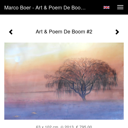
Marco Boer - Art & Poem De Boom #2
Tog
navi
Art & Poem De Boom #2
63 x 102 cm, © 2013, € 795,00