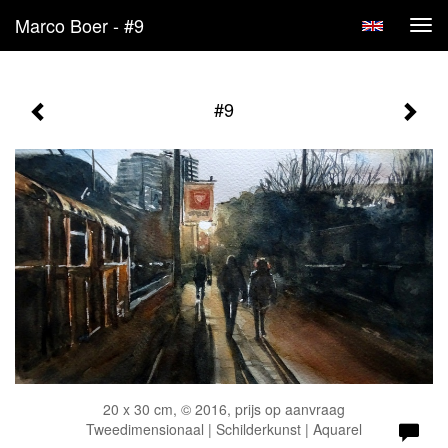
Marco Boer - #9
Tog
navi
#9
20 x 30 cm, © 2016, prijs op aanvraag
Tweedimensionaal | Schilderkunst | Aquarel