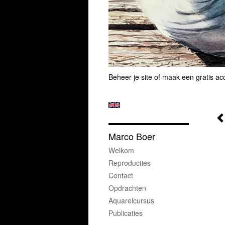
Beheer je site
of
maak een gratis ac
Marco Boer
Welkom
Reproducties
Contact
Opdrachten
Aquarelcursus
Publicaties