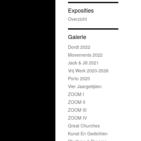
Exposities
Overzicht
Galerie
Dordt 2022
Movements 2022
Jack & Jill 2021
Vrij Werk 2020-2026
Porto 2020
Vier Jaargetijden
ZOOM I
ZOOM II
ZOOM III
ZOOM IV
Great Churches
Kunst En Gedichten