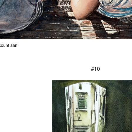
count aan
.
#10