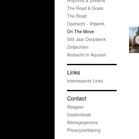
Rhythms & Dreams
The Road & Goals
The Road
Opdracht - Vrijwerk
On The Move
500 Jaar Dorpskerk
Zeiljachten
Ambacht In Aquarel
Links
Interessante Links
Contact
Reageer
Gastenboek
Adresgegevens
Privacyverklaring