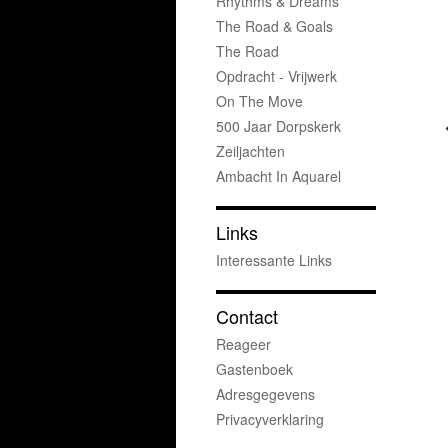
Rhythms & Dreams
The Road & Goals
The Road
Opdracht - Vrijwerk
On The Move
500 Jaar Dorpskerk
Zeiljachten
Ambacht In Aquarel
Links
Interessante Links
Contact
Reageer
Gastenboek
Adresgegevens
Privacyverklaring