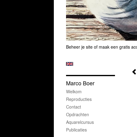
Beheer je site
of
maak een gratis ac
Marco Boer
Welkom
Reproducties
Contact
Opdrachten
Aquarelcursus
Publicaties