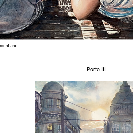
count aan
.
Porto III