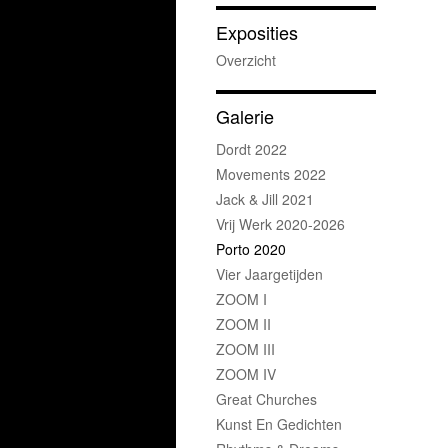
Exposities
Overzicht
Galerie
Dordt 2022
Movements 2022
Jack & Jill 2021
Vrij Werk 2020-2026
Porto 2020
Vier Jaargetijden
ZOOM I
ZOOM II
ZOOM III
ZOOM IV
Great Churches
Kunst En Gedichten