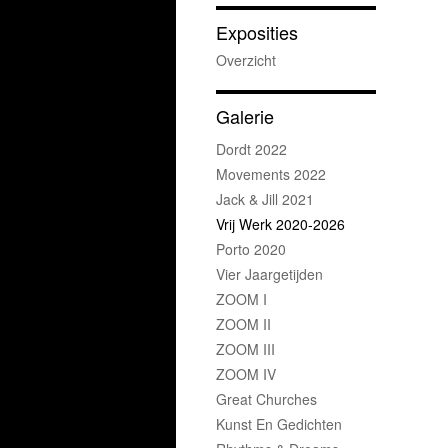
Exposities
Overzicht
Galerie
Dordt 2022
Movements 2022
Jack & Jill 2021
Vrij Werk 2020-2026
Porto 2020
Vier Jaargetijden
ZOOM I
ZOOM II
ZOOM III
ZOOM IV
Great Churches
Kunst En Gedichten