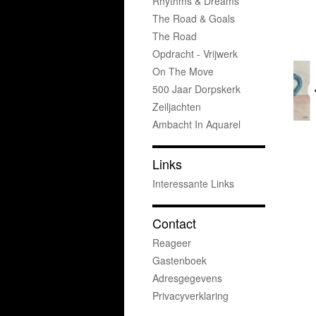
Rhythms & Dreams
The Road & Goals
The Road
Opdracht - Vrijwerk
On The Move
500 Jaar Dorpskerk
Zeiljachten
Ambacht In Aquarel
Links
Interessante Links
Contact
Reageer
Gastenboek
Adresgegevens
Privacyverklaring