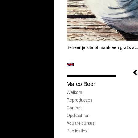
Beheer je site
of
maak een gratis ac
Marco Boer
Welkom
Reproducties
Contact
Opdrachten
Aquarelcursus
Publicaties