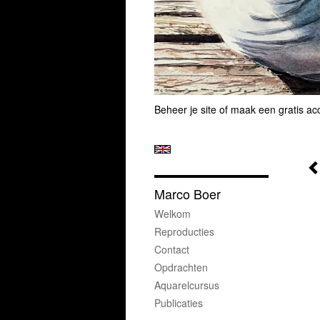
Beheer je site
of
maak een gratis ac
Marco Boer
Welkom
Reproducties
Contact
Opdrachten
Aquarelcursus
Publicaties