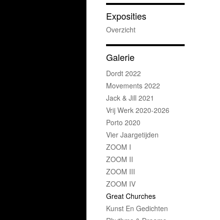
Exposities
Overzicht
Galerie
Dordt 2022
Movements 2022
Jack & Jill 2021
Vrij Werk 2020-2026
Porto 2020
Vier Jaargetijden
ZOOM I
ZOOM II
ZOOM III
ZOOM IV
Great Churches
Kunst En Gedichten