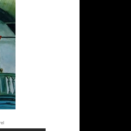
g
rel