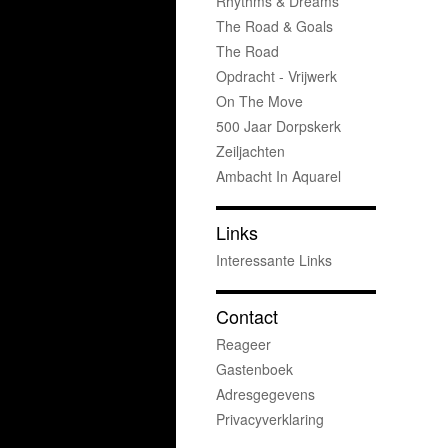
Rhythms & Dreams
The Road & Goals
The Road
Opdracht - Vrijwerk
On The Move
500 Jaar Dorpskerk
Zeiljachten
Ambacht In Aquarel
Links
Interessante Links
Contact
Reageer
Gastenboek
Adresgegevens
Privacyverklaring