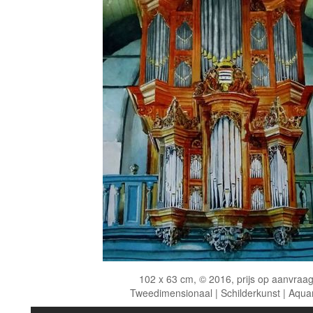
102 x 63 cm, © 2016, prijs op aanvraa
Tweedimensionaal | Schilderkunst | Aqua