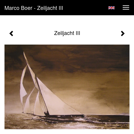
Marco Boer - Zeiljacht III
Tog
navi
Zeiljacht III