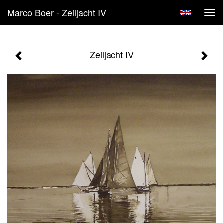
Marco Boer - Zeiljacht IV
Tog
navi
Zeiljacht IV