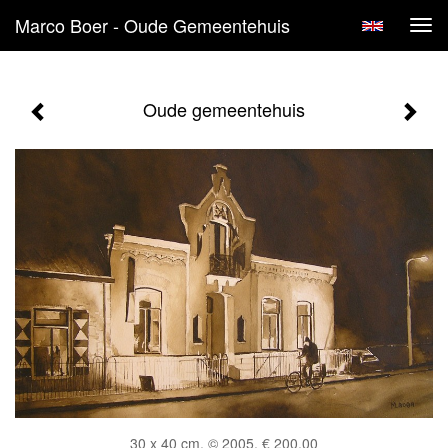
Marco Boer - Oude Gemeentehuis
Tog
navi
Oude gemeentehuis
30 x 40 cm, © 2005, € 200,00