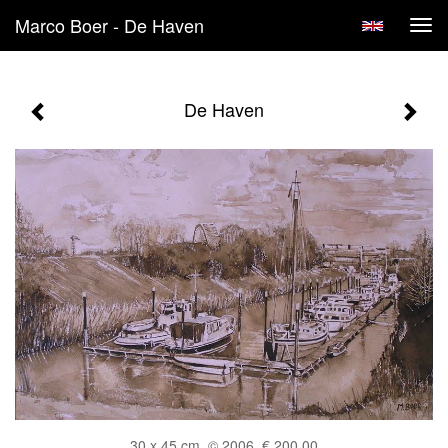
Marco Boer - De Haven
Tog
navi
De Haven
30 x 45 cm, © 2006, € 200,00