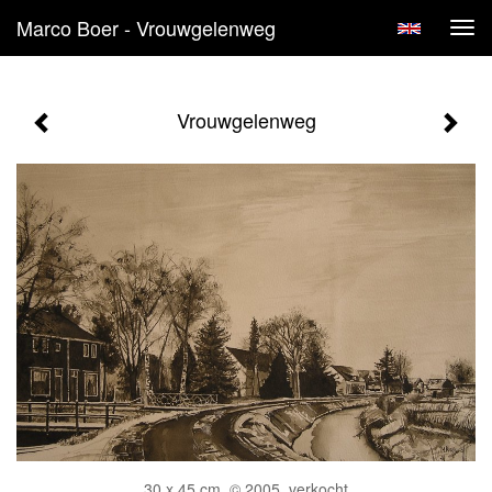
Marco Boer - Vrouwgelenweg
Tog
navi
Vrouwgelenweg
30 x 45 cm, © 2005, verkocht